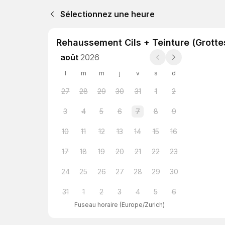
Sélectionnez une heure
Rehaussement Cils + Teinture (Grotte
août
2026
l
m
m
j
v
s
d
27
28
29
30
31
1
2
3
4
5
6
7
8
9
10
11
12
13
14
15
16
17
18
19
20
21
22
23
24
25
26
27
28
29
30
31
1
2
3
4
5
6
Fuseau horaire
(
Europe/Zurich
)