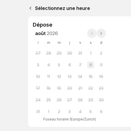
Sélectionnez une heure
Dépose
août
2026
l
m
m
j
v
s
d
27
28
29
30
31
1
2
3
4
5
6
7
8
9
10
11
12
13
14
15
16
17
18
19
20
21
22
23
24
25
26
27
28
29
30
31
1
2
3
4
5
6
Fuseau horaire
(
Europe/Zurich
)