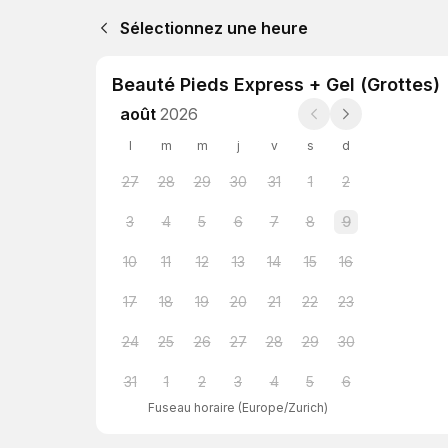
Sélectionnez une heure
Beauté Pieds Express + Gel (Grottes)
août
2026
l
m
m
j
v
s
d
27
28
29
30
31
1
2
3
4
5
6
7
8
9
10
11
12
13
14
15
16
17
18
19
20
21
22
23
24
25
26
27
28
29
30
31
1
2
3
4
5
6
Fuseau horaire
(
Europe/Zurich
)