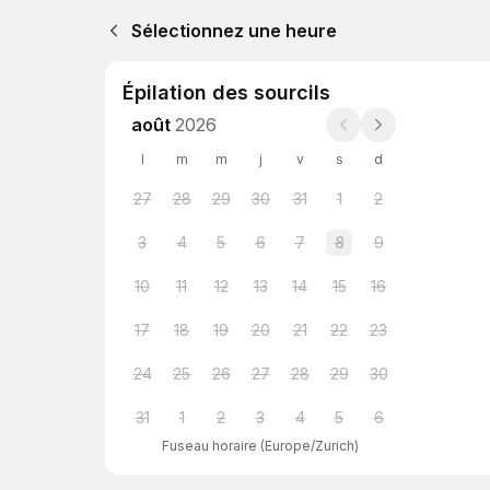
Sélectionnez une heure
Épilation des sourcils
août
2026
l
m
m
j
v
s
d
27
28
29
30
31
1
2
3
4
5
6
7
8
9
10
11
12
13
14
15
16
17
18
19
20
21
22
23
24
25
26
27
28
29
30
31
1
2
3
4
5
6
Fuseau horaire
(
Europe/Zurich
)