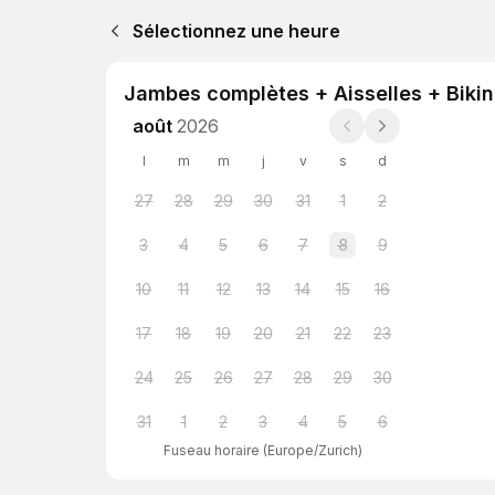
Sélectionnez une heure
Jambes complètes + Aisselles + Bikini
août
2026
l
m
m
j
v
s
d
27
28
29
30
31
1
2
3
4
5
6
7
8
9
10
11
12
13
14
15
16
17
18
19
20
21
22
23
24
25
26
27
28
29
30
31
1
2
3
4
5
6
Fuseau horaire
(
Europe/Zurich
)