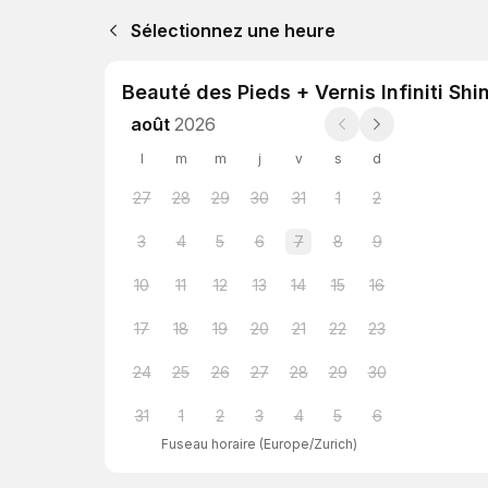
Sélectionnez une heure
Beauté des Pieds + Vernis Infiniti Shi
août
2026
l
m
m
j
v
s
d
27
28
29
30
31
1
2
3
4
5
6
7
8
9
10
11
12
13
14
15
16
17
18
19
20
21
22
23
24
25
26
27
28
29
30
31
1
2
3
4
5
6
Fuseau horaire
(
Europe/Zurich
)