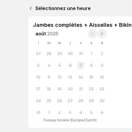
Sélectionnez une heure
Jambes complètes + Aisselles + Bikini
août
2026
l
m
m
j
v
s
d
27
28
29
30
31
1
2
3
4
5
6
7
8
9
10
11
12
13
14
15
16
17
18
19
20
21
22
23
24
25
26
27
28
29
30
31
1
2
3
4
5
6
Fuseau horaire
(
Europe/Zurich
)